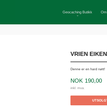
Geocaching Butikk
Om
VRIEN EIKE
Denne er en hard nøtt!
Pris
NOK
190,00
inkl. mva.
UTSOLG