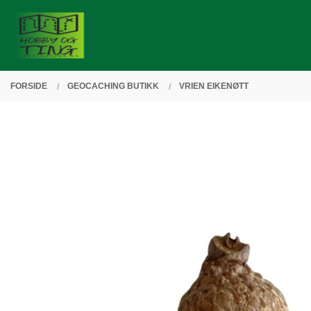
Gå
Lukk
PRODUKTER
til
innholdet
FORSIDE
GEOCACHING BUTIKK
VRIEN EIKENØTT