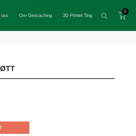
0
 oss
Om Geocaching
3D Printet Ting
NØTT
T