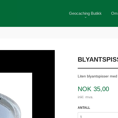
Geocaching Butikk
Om
BLYANTSPIS
Liten blyantspisser me
Pris
NOK
35,00
inkl. mva.
ANTALL