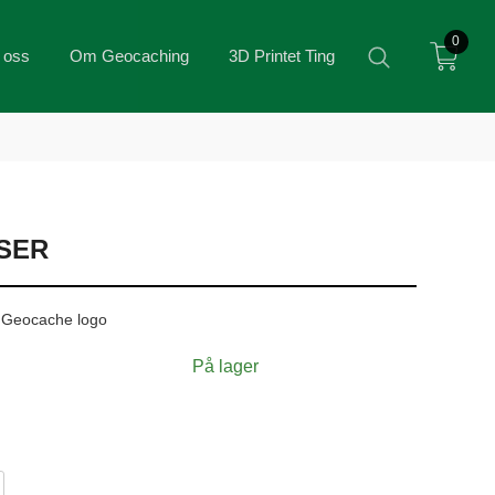
0
 oss
Om Geocaching
3D Printet Ting
SER
d Geocache logo
På lager