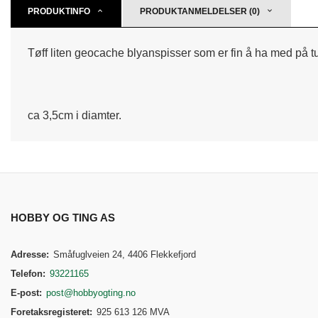
PRODUKTINFO
PRODUKTANMELDELSER (0)
Tøff liten geocache blyanspisser som er fin å ha med på tu
ca 3,5cm i diamter.
HOBBY OG TING AS
Adresse:
Småfuglveien 24, 4406 Flekkefjord
Telefon:
93221165
E-post:
post@hobbyogting.no
Foretaksregisteret:
925 613 126 MVA